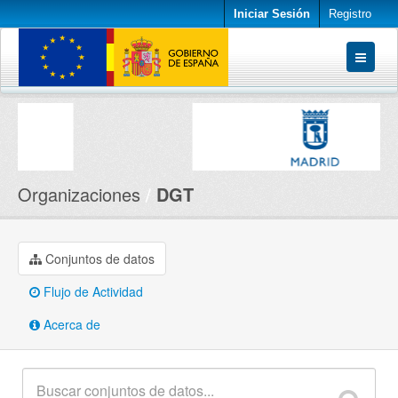
Iniciar Sesión
Registro
Conjuntos de datos
Organizaciones
Acerca de
Organizaciones
DGT
Conjuntos de datos
Flujo de Actividad
Acerca de