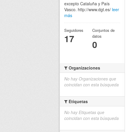
excepto Cataluña y País
Vasco. http://www.dgt.es/
leer
más
Seguidores
Conjuntos de
17
datos
0
Organizaciones
No hay Organizaciones que
coincidan con esta búsqueda
Etiquetas
No hay Etiquetas que
coincidan con esta búsqueda