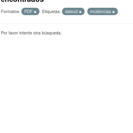
Formatos:
PDF
Etiquetas:
datex2
incidencias
Por favor intente otra búsqueda.