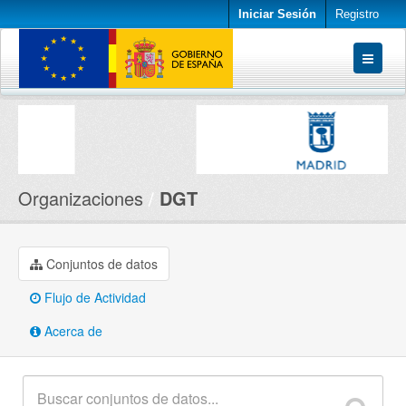
Iniciar Sesión
Registro
Conjuntos de datos
Organizaciones
Acerca de
Organizaciones
DGT
Conjuntos de datos
Flujo de Actividad
Acerca de