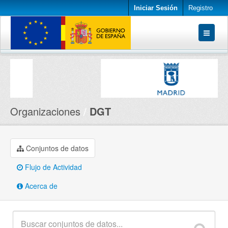
Iniciar Sesión
Registro
Conjuntos de datos
Organizaciones
Acerca de
Organizaciones
DGT
Conjuntos de datos
Flujo de Actividad
Acerca de