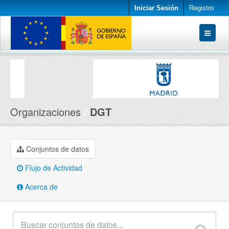
Iniciar Sesión
Registro
Conjuntos de datos
Organizaciones
Acerca de
Organizaciones
DGT
Conjuntos de datos
Flujo de Actividad
Acerca de