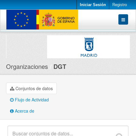
Iniciar Sesión
Registro
Conjuntos de datos
Organizaciones
Acerca de
Organizaciones
DGT
Conjuntos de datos
Flujo de Actividad
Acerca de