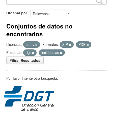
Ordenar por
Conjuntos de datos no
encontrados
Licencias:
cc-by
Formatos:
ZIP
PDF
Etiquetas:
dgt
incidencias
Filtrar Resultados
Por favor intente otra búsqueda.