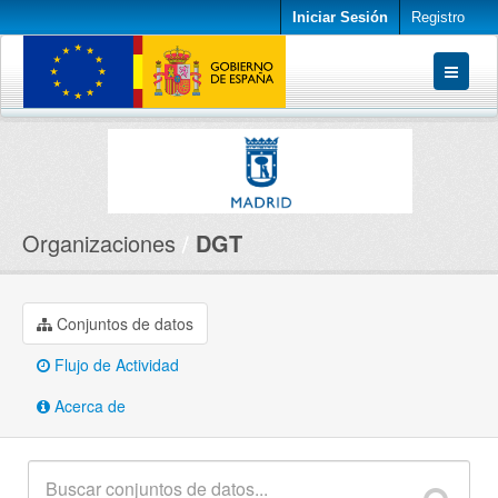
Iniciar Sesión
Registro
Conjuntos de datos
Organizaciones
Acerca de
Organizaciones
DGT
Conjuntos de datos
Flujo de Actividad
Acerca de