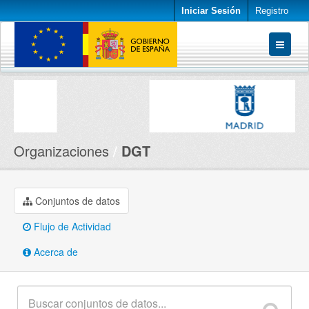
Iniciar Sesión
Registro
Conjuntos de datos
Organizaciones
Acerca de
Organizaciones
DGT
Conjuntos de datos
Flujo de Actividad
Acerca de