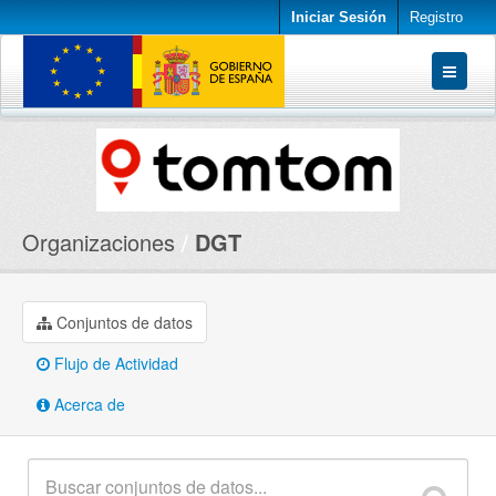
Iniciar Sesión
Registro
Conjuntos de datos
Organizaciones
Acerca de
Organizaciones
DGT
Conjuntos de datos
Flujo de Actividad
Acerca de