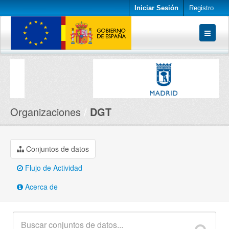
Iniciar Sesión
Registro
Conjuntos de datos
Organizaciones
Acerca de
Organizaciones
DGT
Conjuntos de datos
Flujo de Actividad
Acerca de