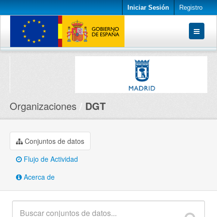
Iniciar Sesión
Registro
Conjuntos de datos
Organizaciones
Acerca de
Organizaciones
DGT
Conjuntos de datos
Flujo de Actividad
Acerca de