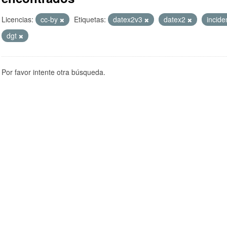
Licencias:
cc-by
Etiquetas:
datex2v3
datex2
incid
dgt
Por favor intente otra búsqueda.