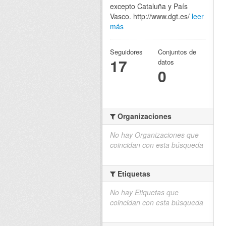
excepto Cataluña y País
Vasco. http://www.dgt.es/
leer
más
Seguidores
Conjuntos de
17
datos
0
Organizaciones
No hay Organizaciones que
coincidan con esta búsqueda
Etiquetas
No hay Etiquetas que
coincidan con esta búsqueda