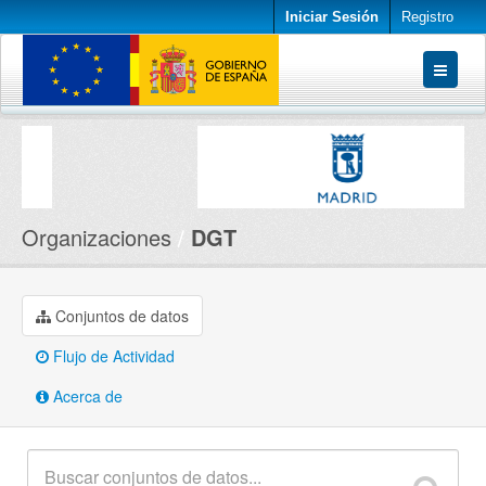
Iniciar Sesión
Registro
Conjuntos de datos
Organizaciones
Acerca de
Organizaciones
DGT
Conjuntos de datos
Flujo de Actividad
Acerca de