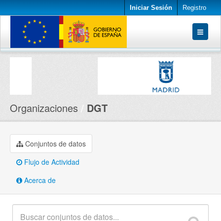
Iniciar Sesión
Registro
Conjuntos de datos
Organizaciones
Acerca de
Organizaciones
DGT
Conjuntos de datos
Flujo de Actividad
Acerca de