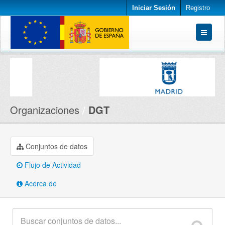
Iniciar Sesión
Registro
Conjuntos de datos
Organizaciones
Acerca de
Organizaciones
DGT
Conjuntos de datos
Flujo de Actividad
Acerca de