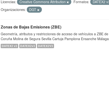
Licencias:
Creative Commons Attribution
Formatos:
DATEX2 v
Organizaciones:
DGT
Zonas de Bajas Emisiones (ZBE)
Geometría, atributos y restricciones de acceso de vehículos a ZBE de
Coruña Molina de Segura Sevilla Cartuja Pamplona Ensanche Málaga
DATEX2 v3
DATEX2v3
DATEX2V3