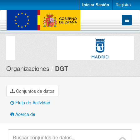
Iniciar Sesión
Registro
Conjuntos de datos
Organizaciones
Acerca de
Organizaciones
DGT
Conjuntos de datos
Flujo de Actividad
Acerca de