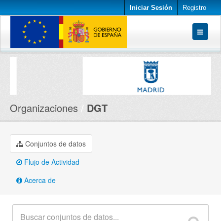
Iniciar Sesión
Registro
Conjuntos de datos
Organizaciones
Acerca de
Organizaciones
DGT
Conjuntos de datos
Flujo de Actividad
Acerca de