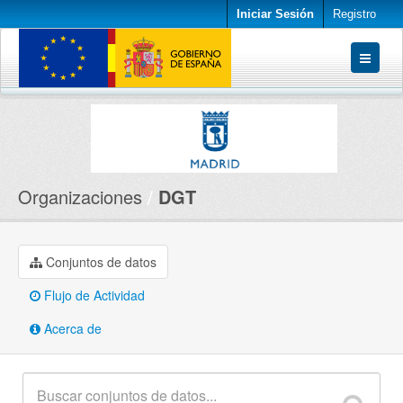
Iniciar Sesión
Registro
Conjuntos de datos
Organizaciones
Acerca de
Organizaciones
DGT
Conjuntos de datos
Flujo de Actividad
Acerca de