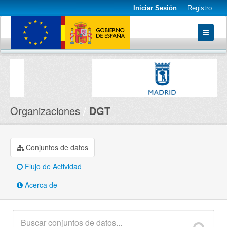
Iniciar Sesión
Registro
Conjuntos de datos
Organizaciones
Acerca de
Organizaciones
DGT
Conjuntos de datos
Flujo de Actividad
Acerca de