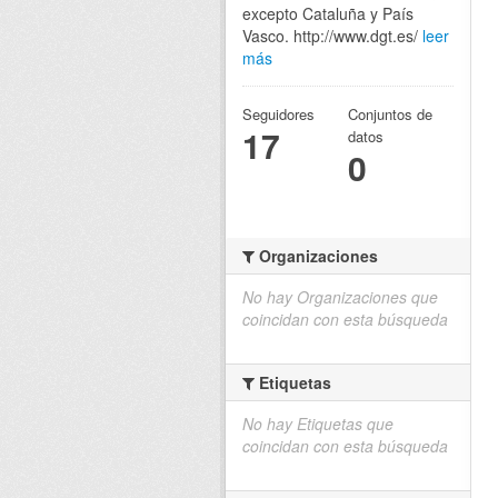
excepto Cataluña y País
Vasco. http://www.dgt.es/
leer
más
Seguidores
Conjuntos de
17
datos
0
Organizaciones
No hay Organizaciones que
coincidan con esta búsqueda
Etiquetas
No hay Etiquetas que
coincidan con esta búsqueda