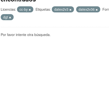
Licencias:
cc-by
Etiquetas:
datex2v3
datex2v36
For
dgt
Por favor intente otra búsqueda.