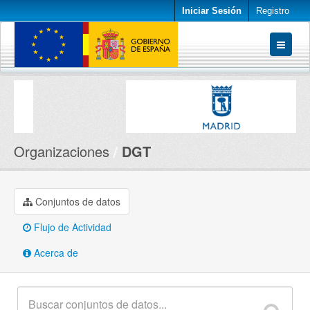
Iniciar Sesión
Registro
Conjuntos de datos
Organizaciones
Acerca de
Organizaciones
DGT
Conjuntos de datos
Flujo de Actividad
Acerca de