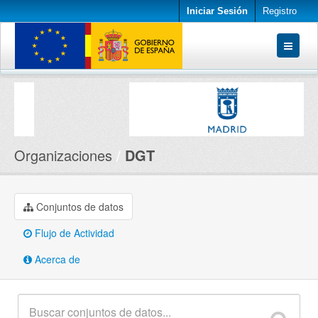
Iniciar Sesión
Registro
Conjuntos de datos
Organizaciones
Acerca de
Organizaciones
DGT
Conjuntos de datos
Flujo de Actividad
Acerca de