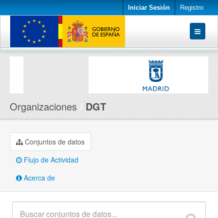
Iniciar Sesión
Registro
Conjuntos de datos
Organizaciones
Acerca de
Organizaciones
DGT
Conjuntos de datos
Flujo de Actividad
Acerca de