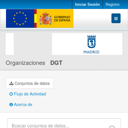
Iniciar Sesión
Registro
Conjuntos de datos
Organizaciones
Acerca de
Organizaciones
DGT
Conjuntos de datos
Flujo de Actividad
Acerca de