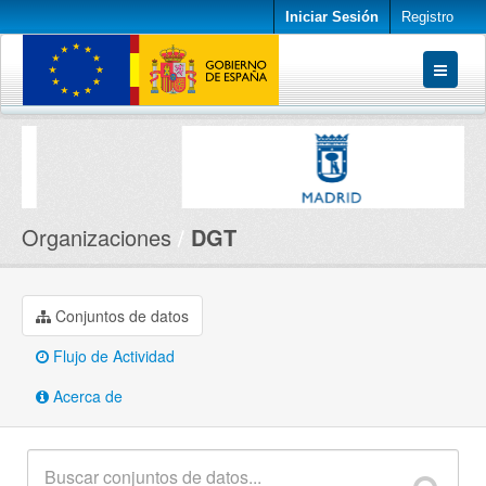
Iniciar Sesión
Registro
Conjuntos de datos
Organizaciones
Acerca de
Organizaciones
DGT
Conjuntos de datos
Flujo de Actividad
Acerca de