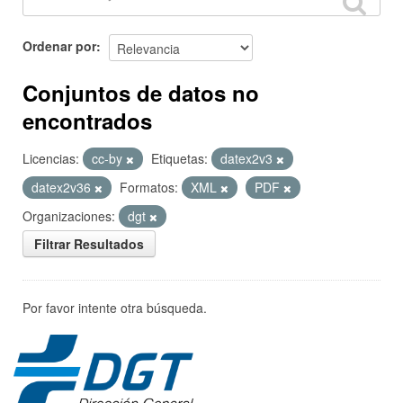
Ordenar por
Conjuntos de datos no
encontrados
Licencias:
cc-by
Etiquetas:
datex2v3
datex2v36
Formatos:
XML
PDF
Organizaciones:
dgt
Filtrar Resultados
Por favor intente otra búsqueda.