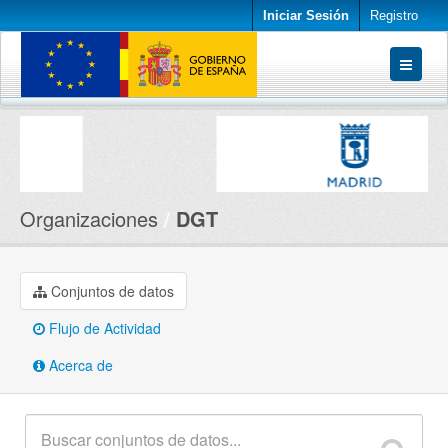
Iniciar Sesión
Registro
Conjuntos de datos
Organizaciones
Acerca de
Organizaciones
DGT
Conjuntos de datos
Flujo de Actividad
Acerca de