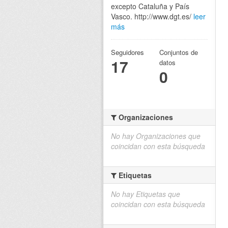
excepto Cataluña y País
Vasco. http://www.dgt.es/
leer
más
Seguidores
Conjuntos de
17
datos
0
Organizaciones
No hay Organizaciones que
coincidan con esta búsqueda
Etiquetas
No hay Etiquetas que
coincidan con esta búsqueda