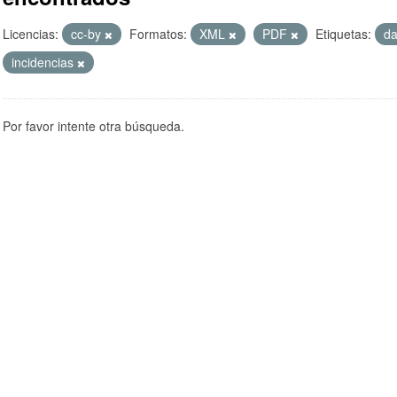
Licencias:
cc-by
Formatos:
XML
PDF
Etiquetas:
d
incidencias
Por favor intente otra búsqueda.