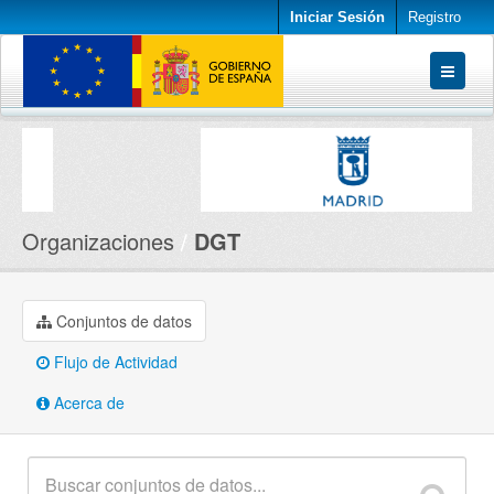
Iniciar Sesión
Registro
Conjuntos de datos
Organizaciones
Acerca de
Organizaciones
DGT
Conjuntos de datos
Flujo de Actividad
Acerca de