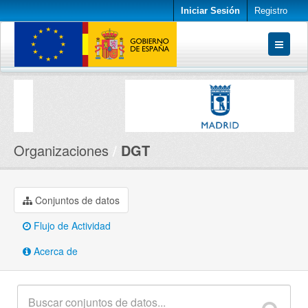
Iniciar Sesión
Registro
Conjuntos de datos
Organizaciones
Acerca de
Organizaciones
DGT
Conjuntos de datos
Flujo de Actividad
Acerca de