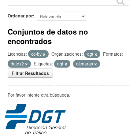
Ordenar por
Conjuntos de datos no
encontrados
Licencias:
cc-by
Organizaciones:
dgt
Formatos:
datex2
Etiquetas:
dgt
cámaras
Filtrar Resultados
Por favor intente otra búsqueda.