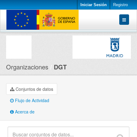
Iniciar Sesión
Registro
Conjuntos de datos
Organizaciones
Acerca de
Organizaciones
DGT
Conjuntos de datos
Flujo de Actividad
Acerca de