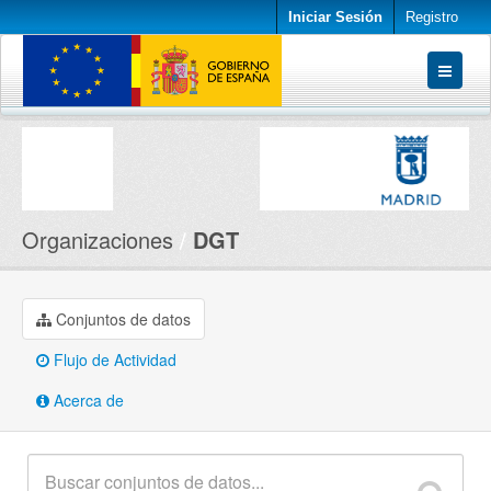
Iniciar Sesión
Registro
Conjuntos de datos
Organizaciones
Acerca de
Organizaciones
DGT
Conjuntos de datos
Flujo de Actividad
Acerca de