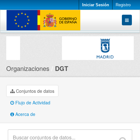
Iniciar Sesión
Registro
Conjuntos de datos
Organizaciones
Acerca de
Organizaciones
DGT
Conjuntos de datos
Flujo de Actividad
Acerca de