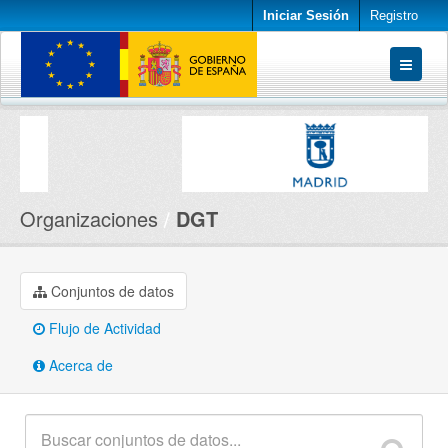
Iniciar Sesión
Registro
Conjuntos de datos
Organizaciones
Acerca de
Organizaciones
DGT
Conjuntos de datos
Flujo de Actividad
Acerca de