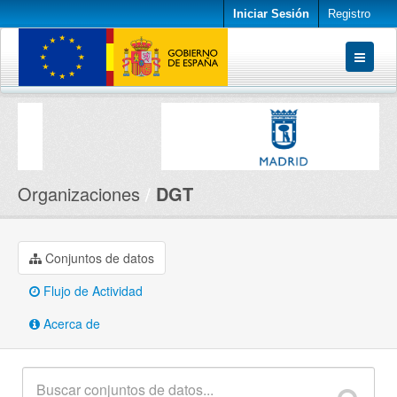
Iniciar Sesión
Registro
Conjuntos de datos
Organizaciones
Acerca de
Organizaciones
DGT
Conjuntos de datos
Flujo de Actividad
Acerca de