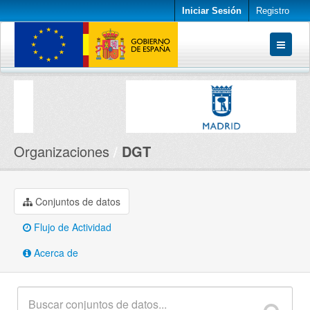
Iniciar Sesión
Registro
Conjuntos de datos
Organizaciones
Acerca de
Organizaciones
DGT
Conjuntos de datos
Flujo de Actividad
Acerca de