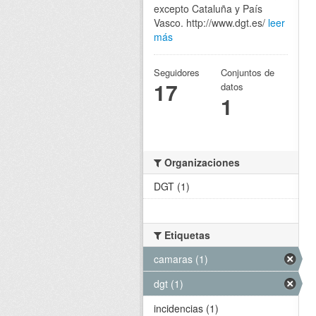
excepto Cataluña y País
Vasco. http://www.dgt.es/
leer
más
Seguidores
Conjuntos de
17
datos
1
Organizaciones
DGT (1)
Etiquetas
camaras (1)
dgt (1)
incidencias (1)