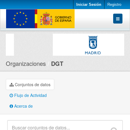
Iniciar Sesión
Registro
Conjuntos de datos
Organizaciones
Acerca de
Organizaciones
DGT
Conjuntos de datos
Flujo de Actividad
Acerca de