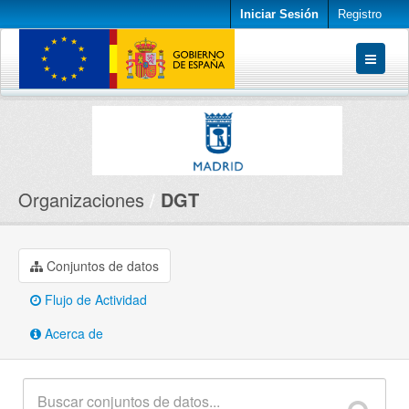
Iniciar Sesión
Registro
Conjuntos de datos
Organizaciones
Acerca de
Organizaciones
DGT
Conjuntos de datos
Flujo de Actividad
Acerca de