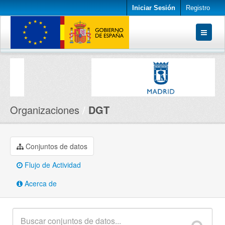
Iniciar Sesión
Registro
Conjuntos de datos
Organizaciones
Acerca de
Organizaciones
DGT
Conjuntos de datos
Flujo de Actividad
Acerca de