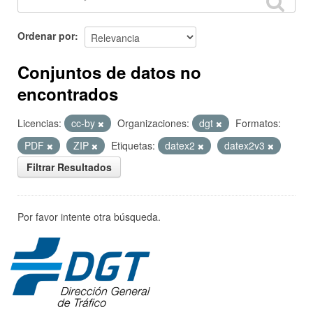
Ordenar por
Conjuntos de datos no
encontrados
Licencias:
cc-by
Organizaciones:
dgt
Formatos:
PDF
ZIP
Etiquetas:
datex2
datex2v3
Filtrar Resultados
Por favor intente otra búsqueda.