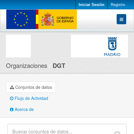
Iniciar Sesión
Registro
Conjuntos de datos
Organizaciones
Acerca de
Organizaciones
DGT
Conjuntos de datos
Flujo de Actividad
Acerca de