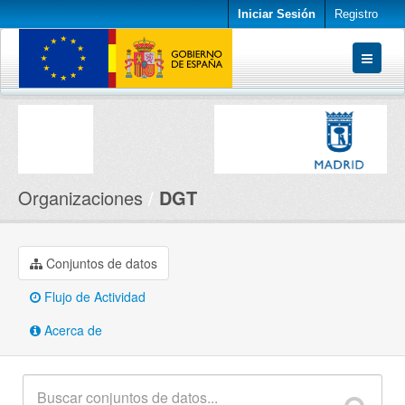
Iniciar Sesión
Registro
Conjuntos de datos
Organizaciones
Acerca de
Organizaciones
DGT
Conjuntos de datos
Flujo de Actividad
Acerca de