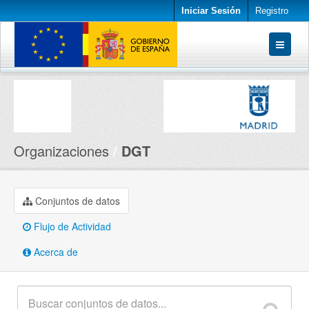
Iniciar Sesión
Registro
Conjuntos de datos
Organizaciones
Acerca de
Organizaciones
DGT
Conjuntos de datos
Flujo de Actividad
Acerca de