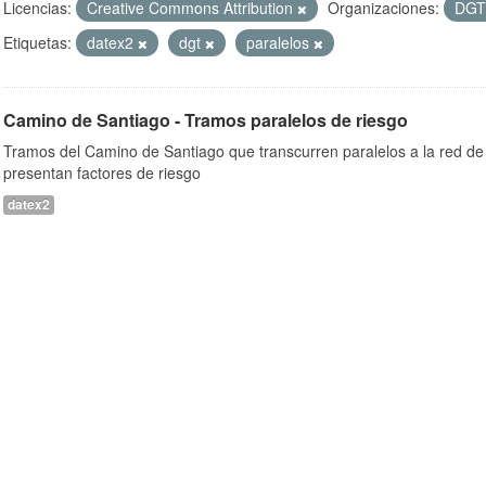
Licencias:
Creative Commons Attribution
Organizaciones:
DG
Etiquetas:
datex2
dgt
paralelos
Camino de Santiago - Tramos paralelos de riesgo
Tramos del Camino de Santiago que transcurren paralelos a la red de 
presentan factores de riesgo
datex2