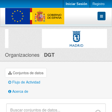
Iniciar Sesión
Registro
Conjuntos de datos
Organizaciones
Acerca de
Organizaciones
DGT
Conjuntos de datos
Flujo de Actividad
Acerca de