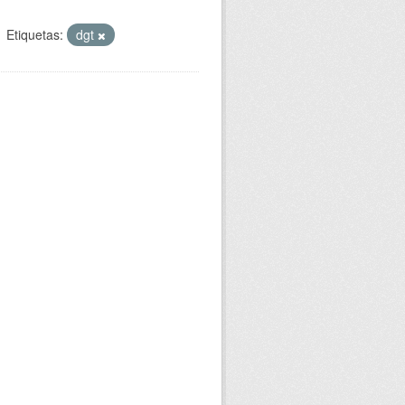
Etiquetas:
dgt