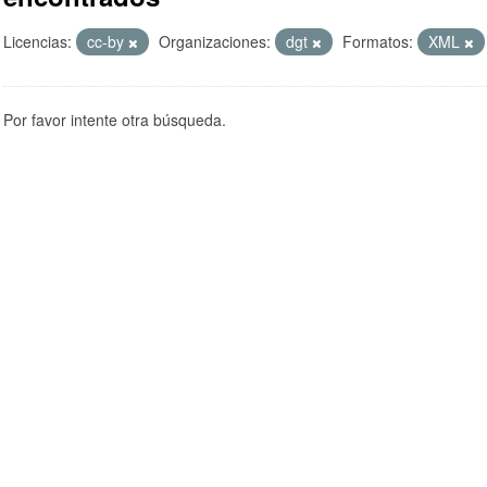
Licencias:
cc-by
Organizaciones:
dgt
Formatos:
XML
Por favor intente otra búsqueda.