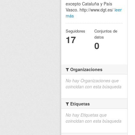
excepto Cataluña y País
Vasco. http://www.dgt.es/
leer
más
Seguidores
Conjuntos de
17
datos
0
Organizaciones
No hay Organizaciones que
coincidan con esta búsqueda
Etiquetas
No hay Etiquetas que
coincidan con esta búsqueda