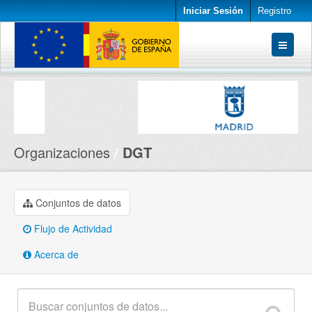
Iniciar Sesión
Registro
Conjuntos de datos
Organizaciones
Acerca de
Organizaciones
DGT
Conjuntos de datos
Flujo de Actividad
Acerca de