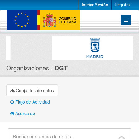
Iniciar Sesión
Registro
Conjuntos de datos
Organizaciones
Acerca de
Organizaciones
DGT
Conjuntos de datos
Flujo de Actividad
Acerca de