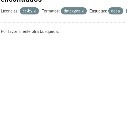
Licencias:
cc-by
Formatos:
datex2v3
Etiquetas:
dgt
Por favor intente otra búsqueda.