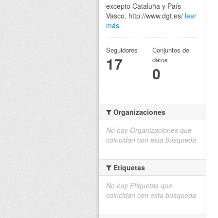
excepto Cataluña y País
Vasco. http://www.dgt.es/
leer
más
Seguidores
Conjuntos de
17
datos
0
Organizaciones
No hay Organizaciones que
coincidan con esta búsqueda
Etiquetas
No hay Etiquetas que
coincidan con esta búsqueda