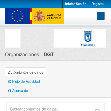
Iniciar Sesión
Registro
Conjuntos de datos
Organizaciones
Acerca de
Organizaciones
DGT
Conjuntos de datos
Flujo de Actividad
Acerca de